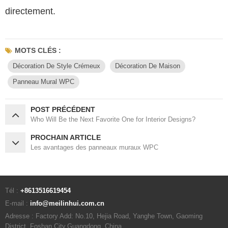
directement.
MOTS CLÉS :
Décoration De Style Crémeux
Décoration De Maison
Panneau Mural WPC
POST PRÉCÉDENT
Who Will Be the Next Favorite One for Interior Designs?
PROCHAIN ARTICLE
Les avantages des panneaux muraux WPC
Tél :
+8613516619454
E-mail :
info@meilinhui.com.cn
Adresse : Factory Add: No.10, Hejia Road, Yanghe Town, Gaoming
District, Foshan City,Guangdong, China