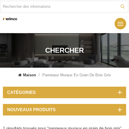
CHERCHER
Maison
/
Panneaux Muraux En Grain De Bois Gris
CATÉGORIES
NOUVEAUX PRODUITS
1 résultats trouvés pour "panneaux muraux en grain de bois gris"