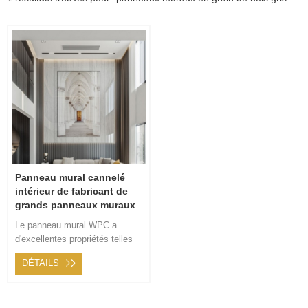
Panneau mural cannelé
intérieur de fabricant de
grands panneaux muraux
annuels de grain de bois
Le panneau mural WPC a
gris
d'excellentes propriétés telles
que la protection contre
DÉTAILS
l'incendie, la résistance à l'eau,
la résistance à la corrosion, la
résistance à l'humidité,
l'absence de mites, l'absence