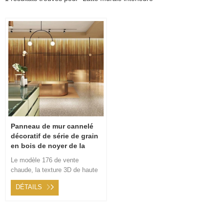
Panneau de mur cannelé
décoratif de série de grain
en bois de noyer de la
texture 3D
Le modèle 176 de vente
chaude, la texture 3D de haute
qualité et la couleur du grain du
DÉTAILS
bois de noyer vous placent
dans un environnement naturel
et confortable.