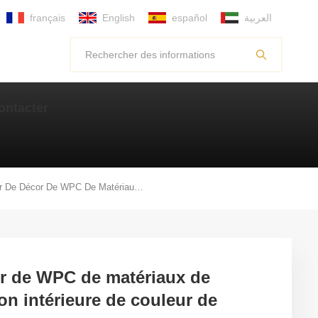
français
English
español
العربية
ontacter
Panneau De Mur De Décor De WPC De Matériaux De Construction De Décoration Intérieure De Couleur De Bonbon Frais Vert Menthe
r de WPC de matériaux de
on intérieure de couleur de