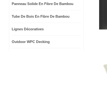
Panneau Solide En Fibre De Bambou
Tube De Bois En Fibre De Bambou
Lignes Décoratives
Outdoor WPC Decking
Outdoor WPC Wall Cladding
NOUVEAUX PRODUITS
Panneau mural solide en
fibre de bambou avec
texture métallique pour la
décoration intérieure