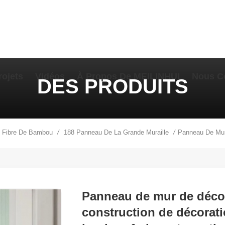
rojets
Vidéos
À Propos De MEILINHUI
Nous C
DES PRODUITS
 Fibre De Bambou
188 Panneau De La Grande Muraille
/
/
Panneau de mur de déco
construction de décorati