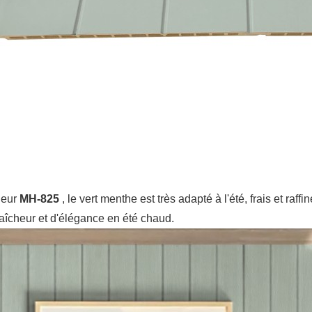
leur
MH-825
, le vert menthe est très adapté à l'été, frais et raf
raîcheur et d'élégance en été chaud.