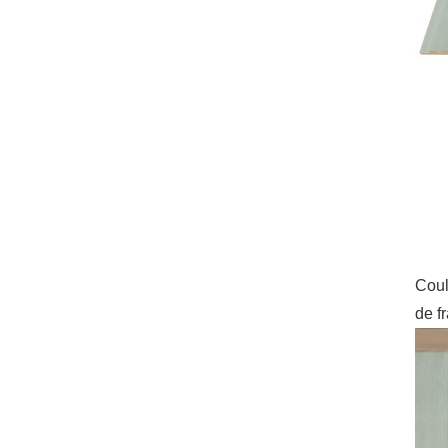
Cou
de f