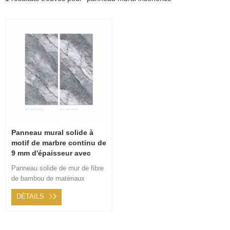
Panneau mural solide à
motif de marbre continu de
9 mm d'épaisseur avec
panneau de fond de la
Panneau solide de mur de fibre
série faux Stone
de bambou de matériaux
respectueux de
DÉTAILS
l'environnement, résistance au
feu, dureté de surface élevée,
plus de santé environnementale