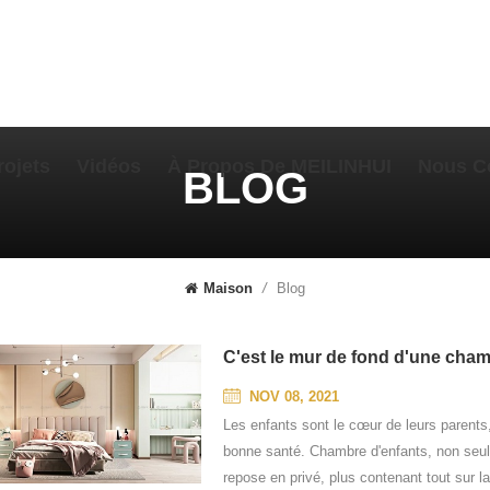
rojets
Vidéos
À Propos De MEILINHUI
Nous C
BLOG
Blog
Maison
/
C'est le mur de fond d'une chambr
NOV 08, 2021
Les enfants sont le cœur de leurs parents,
bonne santé. Chambre d'enfants, non seule
repose en privé, plus contenant tout sur 