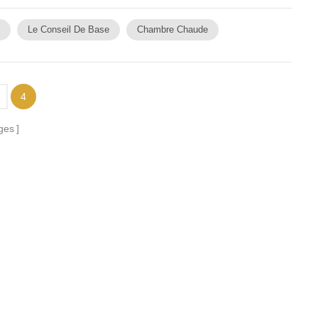
fitez-en pour laisser l'enfant...
Le Conseil De Base
Chambre Chaude
4
ges