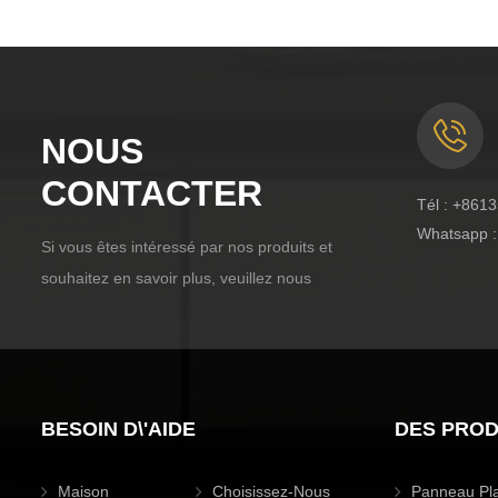
NOUS
CONTACTER
Tél :
+8613
Whatsapp 
Si vous êtes intéressé par nos produits et
souhaitez en savoir plus, veuillez nous
contacter
BESOIN D\'AIDE
DES PROD
Maison
Choisissez-Nous
Panneau Pl