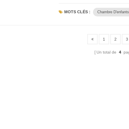
souhaitez décorer une chambre d'enfant, pro
MOTS CLÉS :
Chambre D'enfants
1
2
3
Un total de
4
pa