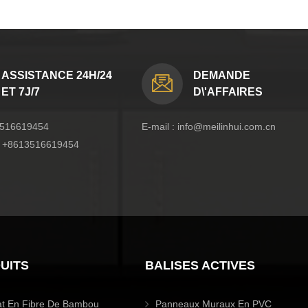
ASSISTANCE 24H/24
DEMANDE
ET 7J/7
D\'AFFAIRES
516619454
E-mail :
info@meilinhui.com.cn
:
+8613516619454
UITS
BALISES ACTIVES
at En Fibre De Bambou
Panneaux Muraux En PVC