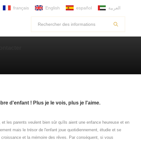
français
English
español
العربية
ontacter
e d'enfant ! Plus je le vois, plus je l'aime.
 et les parents veulent bien sûr qu'ils aient une enfance heureuse et en
ment mais le trésor de l'enfant joue quotidiennement, étudie et se
la croissance et la mémoire des rêves. Par conséquent, si vous